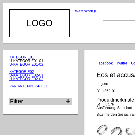
Warenkorb (0)
LOGO
Navigation
KATEGORIE01
überspringen
U-KATEGORIE01-01
Facebook
Twitter
G
U-KATEGORIE01-02
KATEGORIE02
Eos et accu
U-KATEGORIE02-01
U-KATEGORIE02-02
Legere
VARIANTENBEISPIELE
B1-1252-01
Produktmerkmale
Filter
Stil:
Future
Ausführung:
Standard
Bitte melden Sie sich a