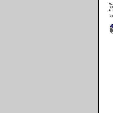
Va
Stil
Au
Bit