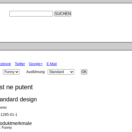
cebook
Twitter
Google+
E-Mail
l
Ausführung
st ne putent
tandard design
derer
-1285-01-1
roduktmerkmale
:
Funny