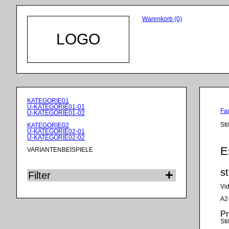
Warenkorb (0)
LOGO
Navigation
KATEGORIE01
überspringen
U-KATEGORIE01-01
Fa
U-KATEGORIE01-02
Sti
KATEGORIE02
U-KATEGORIE02-01
U-KATEGORIE02-02
E
VARIANTENBEISPIELE
s
Filter
Vi
A2
P
Stil