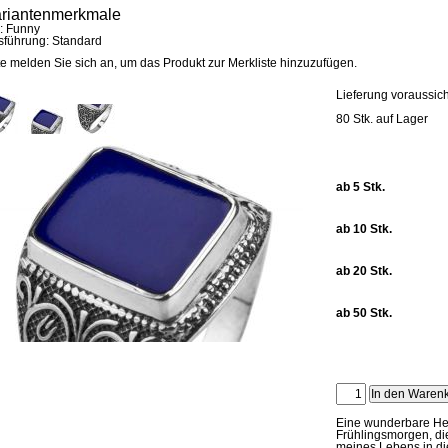
riantenmerkmale
:
Funny
sführung:
Standard
te melden Sie sich an, um das Produkt zur Merkliste hinzuzufügen.
Lieferung voraussich
80 Stk. auf Lager
ab 5 Stk.
ab 10 Stk.
ab 20 Stk.
ab 50 Stk.
Eine wunderbare He
Frühlingsmorgen, die
meines Lebens in die