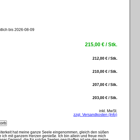
tlich bis 2026-08-09
215,00 € / Stk.
212,00 € / Stk.
210,00 € / Stk.
207,00 € / Stk.
203,00 € / Stk.
inkl. MwSt.
zzgl. Versandkosten (Info)
iterkeit hat meine ganze Seele eingenommen, gleich den süßen
 ich mit ganzem Herzen genieße. Ich bin allein und freue mich
ser Gegend, die für solche Seelen geschaffen ist wie die meine.