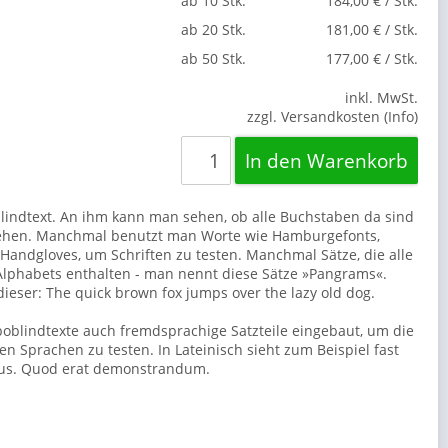
ab 10 Stk.
184,00 € / Stk.
ab 20 Stk.
181,00 € / Stk.
ab 50 Stk.
177,00 € / Stk.
inkl. MwSt.
zzgl. Versandkosten (Info)
blindtext. An ihm kann man sehen, ob alle Buchstaben da sind
sehen. Manchmal benutzt man Worte wie Hamburgefonts,
Handgloves, um Schriften zu testen. Manchmal Sätze, die alle
lphabets enthalten - man nennt diese Sätze »Pangrams«.
dieser: The quick brown fox jumps over the lazy old dog.
poblindtexte auch fremdsprachige Satzteile eingebaut, um die
n Sprachen zu testen. In Lateinisch sieht zum Beispiel fast
 aus. Quod erat demonstrandum.