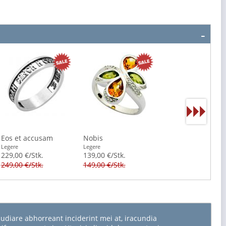
Eos et accusam
Nobis
Legere
Legere
229,00 €/Stk.
139,00 €/Stk.
249,00 €/Stk.
149,00 €/Stk.
udiare abhorreant inciderint mei at, iracundia