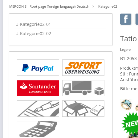
MERCONIS - Root page (foreign language) Deutsch
Kategorie02
Navigation
U-Kategorie02-01
überspringen
U-Kategorie02-02
Tatio
Legere
B1-2053
Produktm
Stil:
Fun
Ausführ
Bitte me