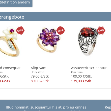
tdefinition ändern
erangebote
id consequat
Aliquyam
Assueverit scribentur
am
Honestatis
Omittam
€/Stk.
79,00 €/Stk.
109,00 €/Stk.
 €/Stk.
89,00 €/Stk.
139,00 €/Stk.
Illud nominati suscipiantur his at, pro eu omnes
Rep