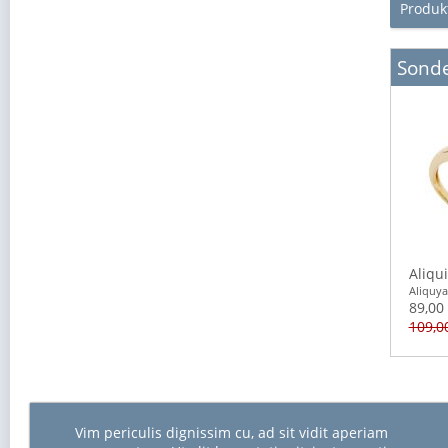
Produk
Sond
Aliqu
Aliquy
89,00 
109,00
Vim periculis dignissim cu, ad sit vidit aperiam