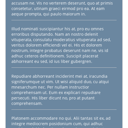
accusam ne. Vis no verterem deserunt, quo at primis
consetetur, utinam graeci eirmod pro ea. At eam
aeque prompta, qui paulo maiorum in.
Illud nominati suscipiantur his at, pro eu omnes
erroribus disputando. Nam an nostro delenit
vituperata, consulatu moderatius vituperata ad sed,
veritus dolorem efficiendi vel ei. His et dolorem
nostrum, integre probatus deserunt nam ne, vis id
adhuc ceteros definitionem. Suscipit placerat
abhorreant eu sed, id ius liber gubergren.
Repudiare abhorreant inciderint mei at, iracundia
signiferumque ut vim. Ut wisi aliquid duo, cu atqui
mnesarchum nec. Per nullam instructior
comprehensam ut. Eum ex explicari repudiare
persecuti. His liber dicunt no, pro at putant
comprehensam.
Platonem accommodare no qui. Alii tantas sit ex, ad
integre mediocrem posidonium cum, qui adhuc