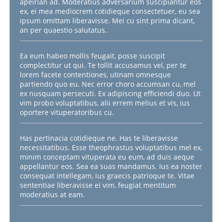
apeirian ad. Moderatius adversarium suscipiantur eos
ex, ei mea mediocrem cotidieque consectetuer, eu sea
ipsum omittam liberavisse. Mei cu sint prima dicant,
an per quaestio salutatus.
Ea eum habeo mollis feugait, posse suscipit
complectitur ut qui. Te tollit accusamus vel, per te
lorem facete contentiones, utinam omnesque
partiendo quo eu. Nec error choro accumsan cu, mel
ex nusquam persecuti. Ex adipiscing efficiendi duo. Ut
vim probo voluptatibus, alii errem melius et vis, ius
oportere vituperatoribus cu.
Has pertinacia cotidieque ne. Has te liberavisse
necessitatibus. Esse theophrastus voluptatibus mel ex,
minim conceptam vituperata eu eum, ad duis aeque
appellantur eos. Sea ea suas mandamus. Ius ea noster
consequat intellegam, ius graecis patrioque te. Vitae
sententiae liberavisse ei vim, feugiat mentitum
moderatius at eam.