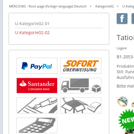
MERCONIS - Root page (foreign language) Deutsch
Kategorie02
U-Kateg
Navigation
U-Kategorie02-01
überspringen
U-Kategorie02-02
Tatio
Legere
B1-2053
Produktm
Stil:
Fun
Ausführ
Bitte me