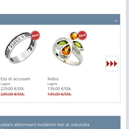
Eos et accusam
Nobis
Legere
Legere
229,00 €/Stk.
139,00 €/Stk.
249,00 €/Stk.
149,00 €/Stk.
udiare abhorreant inciderint mei at, iracundia