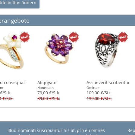
tdefinition ändern
erangebote
id consequat
Aliquyam
Assueverit scribentur
am
Honestatis
Omittam
€/Stk.
79,00 €/Stk.
109,00 €/Stk.
 €/Stk.
89,00 €/Stk.
139,00 €/Stk.
Illud nominati suscipiantur his at, pro eu omnes
Rep