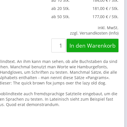
ab 10 Stk.
184,00 € / Stk.
ab 20 Stk.
181,00 € / Stk.
ab 50 Stk.
177,00 € / Stk.
inkl. MwSt.
zzgl. Versandkosten (Info)
blindtext. An ihm kann man sehen, ob alle Buchstaben da sind
sehen. Manchmal benutzt man Worte wie Hamburgefonts,
Handgloves, um Schriften zu testen. Manchmal Sätze, die alle
lphabets enthalten - man nennt diese Sätze »Pangrams«.
dieser: The quick brown fox jumps over the lazy old dog.
poblindtexte auch fremdsprachige Satzteile eingebaut, um die
n Sprachen zu testen. In Lateinisch sieht zum Beispiel fast
 aus. Quod erat demonstrandum.