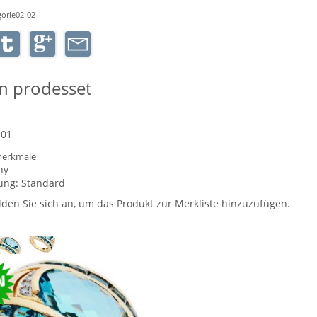
orie02-02
n prodesset
-01
erkmale
ny
ung:
Standard
lden Sie sich an, um das Produkt zur Merkliste hinzuzufügen.