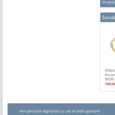
Produk
Sond
Aliqu
Aliquy
89,00 
109,00
Vim periculis dignissim cu, ad sit vidit aperiam