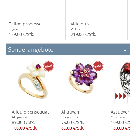
Tation prodesset
Vide duis
Legere
Viderer
189,00 €/Stk.
219,00 €/Stk.
Sonderangebote
Aliquid consequat
Aliquyam
Assueverit s
Aliquyam
Honestatis
Omittam
89,00 €/Stk.
79,00 €/Stk.
109,00 €/Stk
109,00 €/Stk.
89,00 €/Stk.
139,00 €/Stk