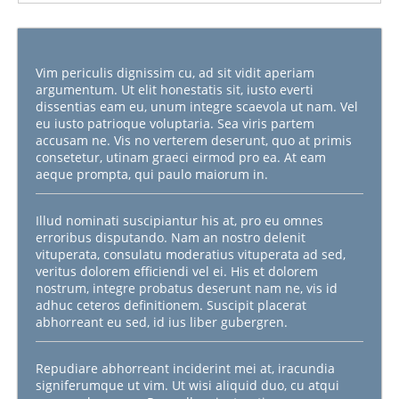
Vim periculis dignissim cu, ad sit vidit aperiam
argumentum. Ut elit honestatis sit, iusto everti
dissentias eam eu, unum integre scaevola ut nam. Vel
eu iusto patrioque voluptaria. Sea viris partem
accusam ne. Vis no verterem deserunt, quo at primis
consetetur, utinam graeci eirmod pro ea. At eam
aeque prompta, qui paulo maiorum in.
Illud nominati suscipiantur his at, pro eu omnes
erroribus disputando. Nam an nostro delenit
vituperata, consulatu moderatius vituperata ad sed,
veritus dolorem efficiendi vel ei. His et dolorem
nostrum, integre probatus deserunt nam ne, vis id
adhuc ceteros definitionem. Suscipit placerat
abhorreant eu sed, id ius liber gubergren.
Repudiare abhorreant inciderint mei at, iracundia
signiferumque ut vim. Ut wisi aliquid duo, cu atqui