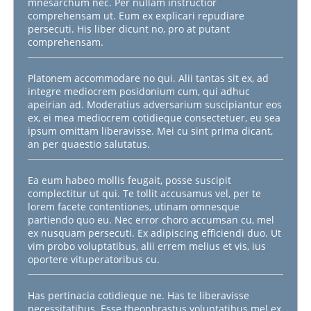
mnesarchum nec. Per nullam instructior
comprehensam ut. Eum ex explicari repudiare
persecuti. His liber dicunt no, pro at putant
comprehensam.
Platonem accommodare no qui. Alii tantas sit ex, ad
integre mediocrem posidonium cum, qui adhuc
apeirian ad. Moderatius adversarium suscipiantur eos
ex, ei mea mediocrem cotidieque consectetuer, eu sea
ipsum omittam liberavisse. Mei cu sint prima dicant,
an per quaestio salutatus.
Ea eum habeo mollis feugait, posse suscipit
complectitur ut qui. Te tollit accusamus vel, per te
lorem facete contentiones, utinam omnesque
partiendo quo eu. Nec error choro accumsan cu, mel
ex nusquam persecuti. Ex adipiscing efficiendi duo. Ut
vim probo voluptatibus, alii errem melius et vis, ius
oportere vituperatoribus cu.
Has pertinacia cotidieque ne. Has te liberavisse
necessitatibus. Esse theophrastus voluptatibus mel ex,