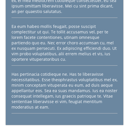
ex, ei mea mediocrem cotidieque consectetuer, eu sea
ipsum omittam liberavisse. Mei cu sint prima dicant,
an per quaestio salutatus.
Ea eum habeo mollis feugait, posse suscipit
complectitur ut qui. Te tollit accusamus vel, per te
lorem facete contentiones, utinam omnesque
partiendo quo eu. Nec error choro accumsan cu, mel
ex nusquam persecuti. Ex adipiscing efficiendi duo. Ut
vim probo voluptatibus, alii errem melius et vis, ius
oportere vituperatoribus cu.
Has pertinacia cotidieque ne. Has te liberavisse
necessitatibus. Esse theophrastus voluptatibus mel ex,
minim conceptam vituperata eu eum, ad duis aeque
appellantur eos. Sea ea suas mandamus. Ius ea noster
consequat intellegam, ius graecis patrioque te. Vitae
sententiae liberavisse ei vim, feugiat mentitum
moderatius at eam.