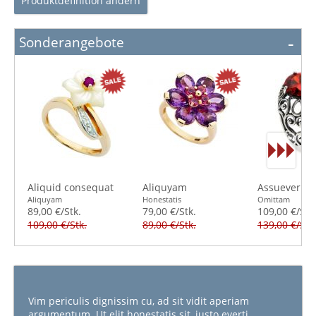
Produktdefinition ändern
Sonderangebote
Aliquid consequat
Aliquyam
Assueverit s
Aliquyam
Honestatis
Omittam
89,00 €/Stk.
79,00 €/Stk.
109,00 €/Stk
109,00 €/Stk.
89,00 €/Stk.
139,00 €/Stk
Vim periculis dignissim cu, ad sit vidit aperiam
argumentum. Ut elit honestatis sit, iusto everti